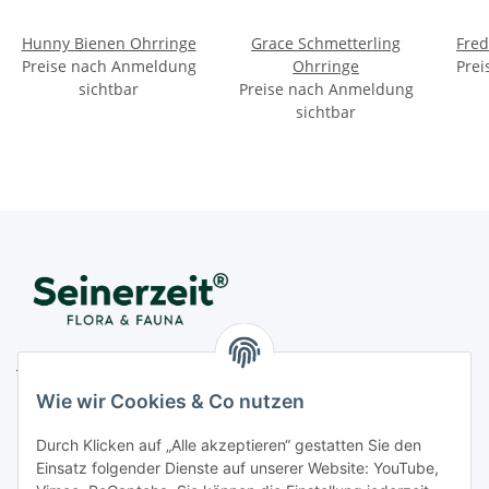
Hunny Bienen Ohrringe
Grace Schmetterling
Fred
Preise nach Anmeldung
Ohrringe
Prei
sichtbar
Preise nach Anmeldung
sichtbar
Juwelier Seinerzeit GmbH
Nestorstr. 57
Wie wir Cookies & Co nutzen
D - 10711 Berlin
Durch Klicken auf „Alle akzeptieren“ gestatten Sie den
Telefon
+49 (0)30 364 123 80
Einsatz folgender Dienste auf unserer Website: YouTube,
Fax
+49 (0)30 364 123 82