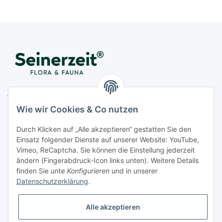
Juwelier Seinerzeit GmbH
Nestorstr. 57
Wie wir Cookies & Co nutzen
D - 10711 Berlin
Durch Klicken auf „Alle akzeptieren“ gestatten Sie den
Telefon
+49 (0)30 364 123 80
Einsatz folgender Dienste auf unserer Website: YouTube,
Fax
+49 (0)30 364 123 82
Vimeo, ReCaptcha. Sie können die Einstellung jederzeit
Mo-Fr von 11:00 - 17:00 Uhr
ändern (Fingerabdruck-Icon links unten). Weitere Details
finden Sie unte
Konfigurieren
und in unserer
E-Mail
office@seinerzeit-berlin.de
Datenschutzerklärung
.
Alle akzeptieren
Informationen