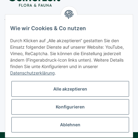
Juwelier Seinerzeit GmbH
Nestorstr. 57
Wie wir Cookies & Co nutzen
D - 10711 Berlin
Durch Klicken auf „Alle akzeptieren“ gestatten Sie den
Telefon
+49 (0)30 364 123 80
Einsatz folgender Dienste auf unserer Website: YouTube,
Fax
+49 (0)30 364 123 82
Vimeo, ReCaptcha. Sie können die Einstellung jederzeit
Mo-Fr von 11:00 - 17:00 Uhr
ändern (Fingerabdruck-Icon links unten). Weitere Details
finden Sie unte
Konfigurieren
und in unserer
E-Mail
office@seinerzeit-berlin.de
Datenschutzerklärung
.
Alle akzeptieren
Informationen
Konfigurieren
Gesetzliche Informationen
* Alle Preise zzgl. gesetzlicher USt., zzgl.
Versand
Ablehnen