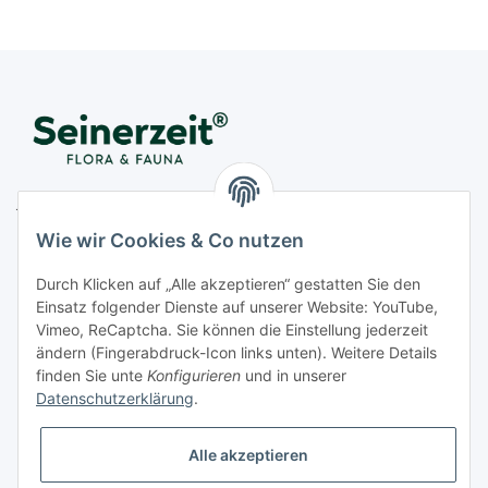
Juwelier Seinerzeit GmbH
Nestorstr. 57
Wie wir Cookies & Co nutzen
D - 10711 Berlin
Durch Klicken auf „Alle akzeptieren“ gestatten Sie den
Telefon
+49 (0)30 364 123 80
Einsatz folgender Dienste auf unserer Website: YouTube,
Fax
+49 (0)30 364 123 82
Vimeo, ReCaptcha. Sie können die Einstellung jederzeit
Mo-Fr von 11:00 - 17:00 Uhr
ändern (Fingerabdruck-Icon links unten). Weitere Details
finden Sie unte
Konfigurieren
und in unserer
E-Mail
office@seinerzeit-berlin.de
Datenschutzerklärung
.
Alle akzeptieren
Informationen