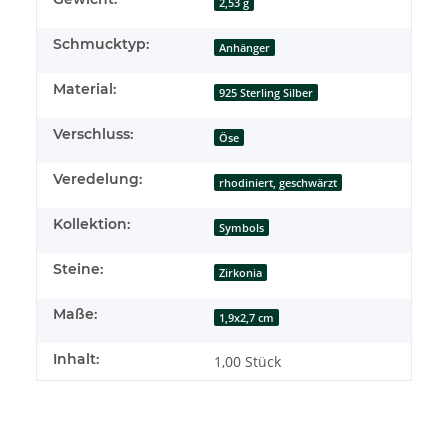
2,53 g
Schmucktyp:
Anhänger
Material:
925 Sterling Silber
Verschluss:
Öse
Veredelung:
rhodiniert, geschwärzt
Kollektion:
Symbols
Steine:
Zirkonia
Maße:
1,9x2,7 cm
Inhalt:
1,00 Stück