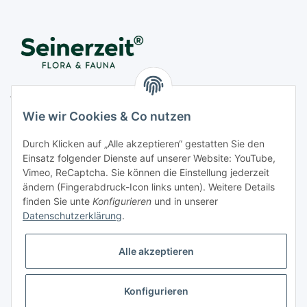
Juwelier Seinerzeit GmbH
Nestorstr. 57
Wie wir Cookies & Co nutzen
D - 10711 Berlin
Durch Klicken auf „Alle akzeptieren“ gestatten Sie den
Telefon
+49 (0)30 364 123 80
Einsatz folgender Dienste auf unserer Website: YouTube,
Fax
+49 (0)30 364 123 82
Vimeo, ReCaptcha. Sie können die Einstellung jederzeit
Mo-Fr von 11:00 - 17:00 Uhr
ändern (Fingerabdruck-Icon links unten). Weitere Details
finden Sie unte
Konfigurieren
und in unserer
E-Mail
office@seinerzeit-berlin.de
Datenschutzerklärung
.
Alle akzeptieren
Informationen
Konfigurieren
Gesetzliche Informationen