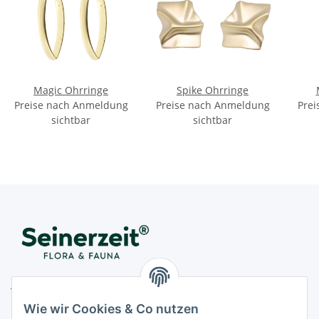
Magic Ohrringe
Spike Ohrringe
Preise nach Anmeldung
Preise nach Anmeldung
Prei
sichtbar
sichtbar
Juwelier Seinerzeit GmbH
Nestorstr. 57
Wie wir Cookies & Co nutzen
D - 10711 Berlin