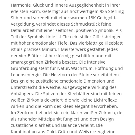
Harmonie, Glück und innere Ausgeglichenheit in ihrer
edelsten Form. Gefertigt aus hochwertigem 925 Sterling
Silber und veredelt mit einer warmen 18K Gelbgold-
Vergoldung, verbindet dieses Schmuckstück feine
Detailarbeit mit einer zeitlosen, positiven Symbolik. Als
Teil der Symbols Linie ist Clea ein stiller Glücksbringer
mit hoher emotionaler Tiefe. Das vierblättrige Kleeblatt
ist als präzises Miniatur-Meisterwerk gestaltet. Jedes
der vier Blätter ist herzförmig geschliffen und mit
smaragdgrünen Zirkonia besetzt. Die intensive
Grünfärbung steht für Natur, Wachstum, Hoffnung und
Lebensenergie. Die Herzform der Steine verleiht dem
Design eine zusätzliche emotionale Dimension und
unterstreicht die weiche, ausgewogene Wirkung des
Anhängers. Die Spitzen der Kleeblätter sind mit feinen
weißen Zirkonia dekoriert, die wie kleine Lichtreflexe
wirken und die Form des Klees elegant hervorheben.
Im Zentrum befindet sich ein klarer weißer Zirkonia, der
als ruhender Mittelpunkt fungiert und dem Design
zusätzliche Klarheit und Balance verleiht. Die
Kombination aus Gold, Grün und Weiß erzeugt eine