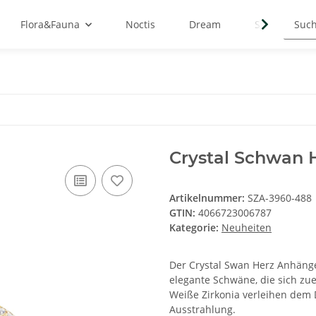
Flora&Fauna
Noctis
Dream
Symbols
Crystal Schwan 
Artikelnummer:
SZA-3960-488
GTIN:
4066723006787
Kategorie:
Neuheiten
Der Crystal Swan Herz Anhänger
elegante Schwäne, die sich zu
Weiße Zirkonia verleihen dem D
Ausstrahlung.