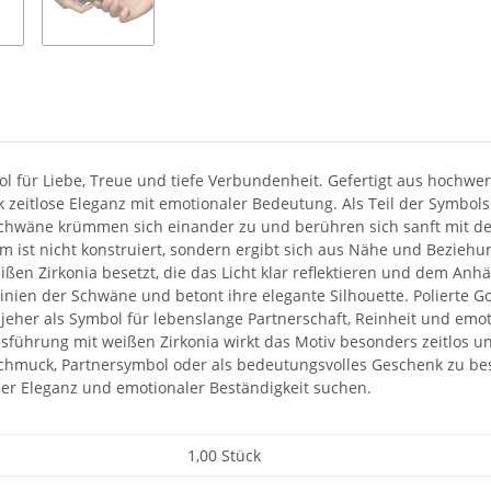
ol für Liebe, Treue und tiefe Verbundenheit. Gefertigt aus hochwe
zeitlose Eleganz mit emotionaler Bedeutung. Als Teil der Symbols 
Schwäne krümmen sich einander zu und berühren sich sanft mit de
rm ist nicht konstruiert, sondern ergibt sich aus Nähe und Bezie
ßen Zirkonia besetzt, die das Licht klar reflektieren und dem Anhä
Linien der Schwäne und betont ihre elegante Silhouette. Polierte
jeher als Symbol für lebenslange Partnerschaft, Reinheit und emotio
 Ausführung mit weißen Zirkonia wirkt das Motiv besonders zeitlos 
schmuck, Partnersymbol oder als bedeutungsvolles Geschenk zu bes
scher Eleganz und emotionaler Beständigkeit suchen.
1,00 Stück