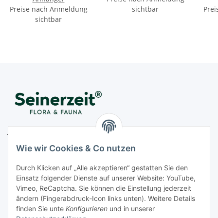
Preise nach Anmeldung
sichtbar
Prei
sichtbar
Juwelier Seinerzeit GmbH
Nestorstr. 57
Wie wir Cookies & Co nutzen
D - 10711 Berlin
Durch Klicken auf „Alle akzeptieren“ gestatten Sie den
Telefon
+49 (0)30 364 123 80
Einsatz folgender Dienste auf unserer Website: YouTube,
Fax
+49 (0)30 364 123 82
Vimeo, ReCaptcha. Sie können die Einstellung jederzeit
Mo-Fr von 11:00 - 17:00 Uhr
ändern (Fingerabdruck-Icon links unten). Weitere Details
finden Sie unte
Konfigurieren
und in unserer
E-Mail
office@seinerzeit-berlin.de