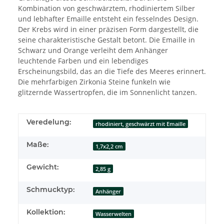
Kombination von geschwärztem, rhodiniertem Silber
und lebhafter Emaille entsteht ein fesselndes Design.
Der Krebs wird in einer präzisen Form dargestellt, die
seine charakteristische Gestalt betont. Die Emaille in
Schwarz und Orange verleiht dem Anhänger
leuchtende Farben und ein lebendiges
Erscheinungsbild, das an die Tiefe des Meeres erinnert.
Die mehrfarbigen Zirkonia Steine funkeln wie
glitzernde Wassertropfen, die im Sonnenlicht tanzen.
Veredelung:
rhodiniert, geschwärzt mit Emaille
Maße:
1,7x2,2 cm
Gewicht:
2,85 g
Schmucktyp:
Anhänger
Kollektion:
Wasserwelten