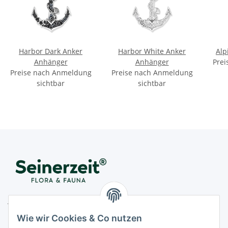
Harbor Dark Anker
Harbor White Anker
Alp
Anhänger
Anhänger
Prei
Preise nach Anmeldung
Preise nach Anmeldung
sichtbar
sichtbar
Juwelier Seinerzeit GmbH
Nestorstr. 57
Wie wir Cookies & Co nutzen
D - 10711 Berlin