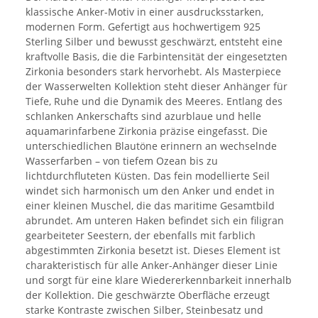
klassische Anker-Motiv in einer ausdrucksstarken,
modernen Form. Gefertigt aus hochwertigem 925
Sterling Silber und bewusst geschwärzt, entsteht eine
kraftvolle Basis, die die Farbintensität der eingesetzten
Zirkonia besonders stark hervorhebt. Als Masterpiece
der Wasserwelten Kollektion steht dieser Anhänger für
Tiefe, Ruhe und die Dynamik des Meeres. Entlang des
schlanken Ankerschafts sind azurblaue und helle
aquamarinfarbene Zirkonia präzise eingefasst. Die
unterschiedlichen Blautöne erinnern an wechselnde
Wasserfarben – von tiefem Ozean bis zu
lichtdurchfluteten Küsten. Das fein modellierte Seil
windet sich harmonisch um den Anker und endet in
einer kleinen Muschel, die das maritime Gesamtbild
abrundet. Am unteren Haken befindet sich ein filigran
gearbeiteter Seestern, der ebenfalls mit farblich
abgestimmten Zirkonia besetzt ist. Dieses Element ist
charakteristisch für alle Anker-Anhänger dieser Linie
und sorgt für eine klare Wiedererkennbarkeit innerhalb
der Kollektion. Die geschwärzte Oberfläche erzeugt
starke Kontraste zwischen Silber, Steinbesatz und