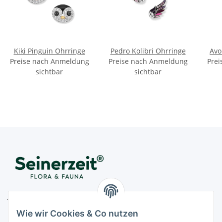
Kiki Pinguin Ohrringe
Pedro Kolibri Ohrringe
Avo
Preise nach Anmeldung
Preise nach Anmeldung
Prei
sichtbar
sichtbar
Juwelier Seinerzeit GmbH
Nestorstr. 57
Wie wir Cookies & Co nutzen
D - 10711 Berlin