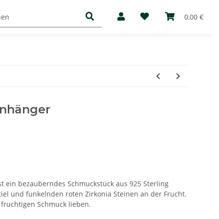
Basic
Mediathek
Über uns
0,00 €
Anhänger
st ein bezauberndes Schmuckstück aus 925 Sterling
tiel und funkelnden roten Zirkonia Steinen an der Frucht.
e fruchtigen Schmuck lieben.