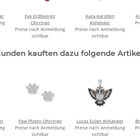
er
Eve Erdbeeren
Kara Karotten
K
ung
Ohrringe
Anhänger
Pr
Preise nach Anmeldung
Preise nach Anmeldung
sichtbar
sichtbar
unden kauften dazu folgende Artike
er
Paw Pfoten Ohrringe
Lucas Eulen Anhänger
B
ung
Preise nach Anmeldung
Preise nach Anmeldung
Pr
sichtbar
sichtbar