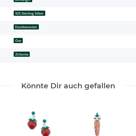
925 Sterling Silber
Exotikwunder
Öse
Zirkonia
Könnte Dir auch gefallen