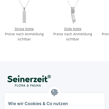
Stripe Kette
Slide Kette
Preise nach Anmeldung
Preise nach Anmeldung
Prei
sichtbar
sichtbar
Juwelier Seinerzeit GmbH
Nestorstr. 57
Wie wir Cookies & Co nutzen
D - 10711 Berlin