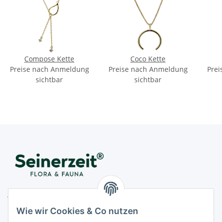
Compose Kette
Coco Kette
Preise nach Anmeldung
Preise nach Anmeldung
Prei
sichtbar
sichtbar
Juwelier Seinerzeit GmbH
Nestorstr. 57
Wie wir Cookies & Co nutzen
D - 10711 Berlin