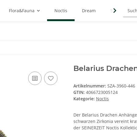
Flora&Fauna
Noctis
Dream
Symbols
Belarius Drache
Artikelnummer:
SZA-3960-446
GTIN:
4066723005124
Kategorie:
Noctis
Der Belarius Drachen Anhänger
schwarzen Zirkonia vereint kra
der SEINERZEIT Noctis Kollekti