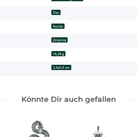
Öse
Noctis
Zirkonia
16,28 g
3,3x5,9 cm
Könnte Dir auch gefallen