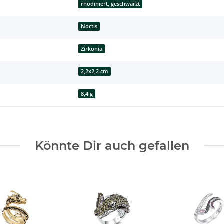
rhodiniert, geschwärzt
Noctis
Zirkonia
2,2x2,2 cm
8,4 g
Könnte Dir auch gefallen