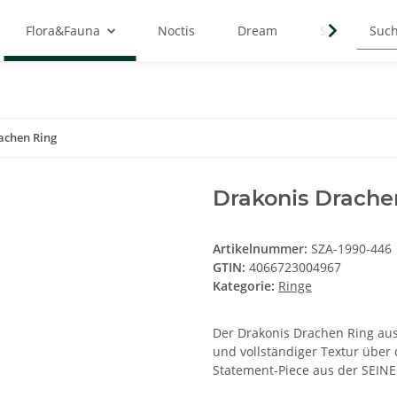
Flora&Fauna
Noctis
Dream
Symbols
achen Ring
Drakonis Drache
Artikelnummer:
SZA-1990-446
GTIN:
4066723004967
Kategorie:
Ringe
Der Drakonis Drachen Ring aus
und vollständiger Textur über 
Statement-Piece aus der SEINER