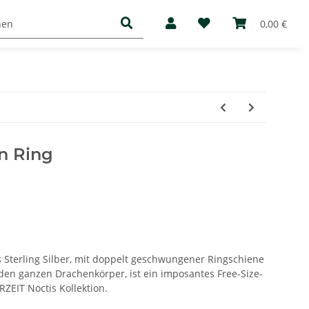
Basic
Mediathek
Über uns
0,00 €
n Ring
 Sterling Silber, mit doppelt geschwungener Ringschiene
den ganzen Drachenkörper, ist ein imposantes Free-Size-
ZEIT Noctis Kollektion.