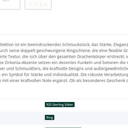
lektion ist ein beeindruckendes Schmuckstück, das Stärke, Eleganz
g durch seine doppelt geschwungene Ringschiene, die eine flexible 
erte Textur, die sich über den gesamten Drachenkörper erstreckt, v
ze Zirkonia-Akzente setzen ein dezentes Funkeln und betonen die
aber und Schmuckfans, die kraftvolle Designs und außergewöhnliche
rn ein Symbol für Stärke und Individualität. Die robuste Verarbeitun
 mit einer kraftvollen Note ergänzt. Ob als besonderes Geschenk o
925 Sterling Silber
Ring