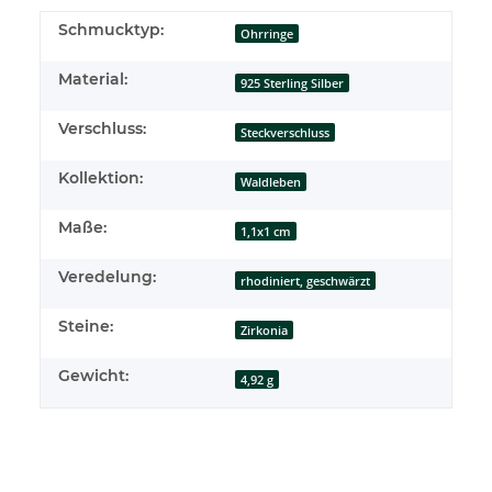
Schmucktyp:
Ohrringe
Material:
925 Sterling Silber
Verschluss:
Steckverschluss
Kollektion:
Waldleben
Maße:
1,1x1 cm
Veredelung:
rhodiniert, geschwärzt
Steine:
Zirkonia
Gewicht:
4,92 g