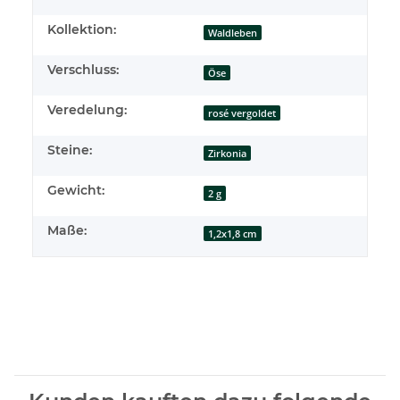
Kollektion:
Waldleben
Verschluss:
Öse
Veredelung:
rosé vergoldet
Steine:
Zirkonia
Gewicht:
2 g
Maße:
1,2x1,8 cm