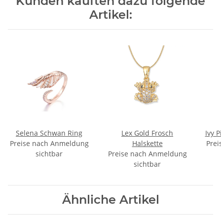
Kunden kauften dazu folgende
Artikel:
Selena Schwan Ring
Lex Gold Frosch
Ivy 
Preise nach Anmeldung
Halskette
Prei
sichtbar
Preise nach Anmeldung
sichtbar
Ähnliche Artikel