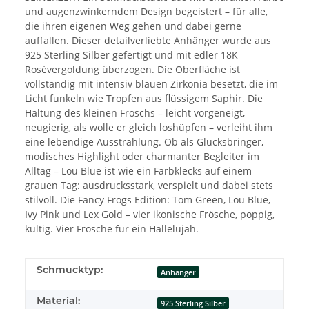
und augenzwinkerndem Design begeistert – für alle,
die ihren eigenen Weg gehen und dabei gerne
auffallen. Dieser detailverliebte Anhänger wurde aus
925 Sterling Silber gefertigt und mit edler 18K
Rosévergoldung überzogen. Die Oberfläche ist
vollständig mit intensiv blauen Zirkonia besetzt, die im
Licht funkeln wie Tropfen aus flüssigem Saphir. Die
Haltung des kleinen Froschs – leicht vorgeneigt,
neugierig, als wolle er gleich loshüpfen – verleiht ihm
eine lebendige Ausstrahlung. Ob als Glücksbringer,
modisches Highlight oder charmanter Begleiter im
Alltag – Lou Blue ist wie ein Farbklecks auf einem
grauen Tag: ausdrucksstark, verspielt und dabei stets
stilvoll. Die Fancy Frogs Edition: Tom Green, Lou Blue,
Ivy Pink und Lex Gold – vier ikonische Frösche, poppig,
kultig. Vier Frösche für ein Hallelujah.
Schmucktyp:
Anhänger
Material:
925 Sterling Silber