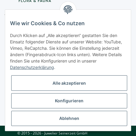
Juwelier Seinerzeit GmbH
Nestorstr. 57
Wie wir Cookies & Co nutzen
D - 10711 Berlin
Durch Klicken auf „Alle akzeptieren“ gestatten Sie den
Telefon
+49 (0)30 364 123 80
Einsatz folgender Dienste auf unserer Website: YouTube,
Fax
+49 (0)30 364 123 82
Vimeo, ReCaptcha. Sie können die Einstellung jederzeit
Mo-Fr von 11:00 - 17:00 Uhr
ändern (Fingerabdruck-Icon links unten). Weitere Details
finden Sie unte
Konfigurieren
und in unserer
E-Mail
office@seinerzeit-berlin.de
Datenschutzerklärung
.
Alle akzeptieren
Informationen
Konfigurieren
Gesetzliche Informationen
* Alle Preise zzgl. gesetzlicher USt., zzgl.
Versand
Ablehnen
© 2015 - 2026 - Juwelier Seinerzeit GmbH