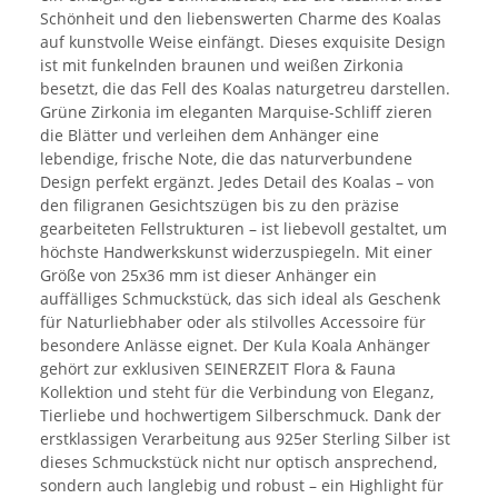
Schönheit und den liebenswerten Charme des Koalas
auf kunstvolle Weise einfängt. Dieses exquisite Design
ist mit funkelnden braunen und weißen Zirkonia
besetzt, die das Fell des Koalas naturgetreu darstellen.
Grüne Zirkonia im eleganten Marquise-Schliff zieren
die Blätter und verleihen dem Anhänger eine
lebendige, frische Note, die das naturverbundene
Design perfekt ergänzt. Jedes Detail des Koalas – von
den filigranen Gesichtszügen bis zu den präzise
gearbeiteten Fellstrukturen – ist liebevoll gestaltet, um
höchste Handwerkskunst widerzuspiegeln. Mit einer
Größe von 25x36 mm ist dieser Anhänger ein
auffälliges Schmuckstück, das sich ideal als Geschenk
für Naturliebhaber oder als stilvolles Accessoire für
besondere Anlässe eignet. Der Kula Koala Anhänger
gehört zur exklusiven SEINERZEIT Flora & Fauna
Kollektion und steht für die Verbindung von Eleganz,
Tierliebe und hochwertigem Silberschmuck. Dank der
erstklassigen Verarbeitung aus 925er Sterling Silber ist
dieses Schmuckstück nicht nur optisch ansprechend,
sondern auch langlebig und robust – ein Highlight für