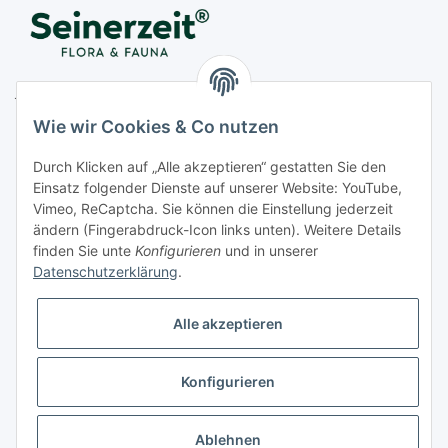
Juwelier Seinerzeit GmbH
Nestorstr. 57
Wie wir Cookies & Co nutzen
D - 10711 Berlin
Durch Klicken auf „Alle akzeptieren“ gestatten Sie den
Telefon
+49 (0)30 364 123 80
Einsatz folgender Dienste auf unserer Website: YouTube,
Fax
+49 (0)30 364 123 82
Vimeo, ReCaptcha. Sie können die Einstellung jederzeit
Mo-Fr von 11:00 - 17:00 Uhr
ändern (Fingerabdruck-Icon links unten). Weitere Details
finden Sie unte
Konfigurieren
und in unserer
E-Mail
office@seinerzeit-berlin.de
Datenschutzerklärung
.
Alle akzeptieren
Informationen
Konfigurieren
Gesetzliche Informationen
* Alle Preise zzgl. gesetzlicher USt., zzgl.
Versand
Ablehnen