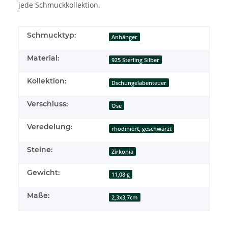
jede Schmuckkollektion.
Schmucktyp:
Anhänger
Material:
925 Sterling Silber
Kollektion:
Dschungelabenteuer
Verschluss:
Öse
Veredelung:
rhodiniert, geschwärzt
Steine:
Zirkonia
Gewicht:
11,08 g
Maße:
2,3x3,7cm