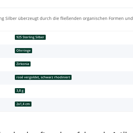
ng Silber überzeugt durch die fließenden organischen Formen und 
925 Sterling Silber
Ohrringe
Zirkonia
rosé vergoldet, schwarz rhodiniert
3,8 g
2x1,4 cm