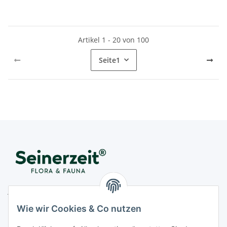
Artikel 1 - 20 von 100
Seite
1
Juwelier Seinerzeit GmbH
Nestorstr. 57
Wie wir Cookies & Co nutzen
D - 10711 Berlin