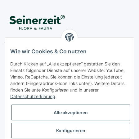
Juwelier Seinerzeit GmbH
Nestorstr. 57
Wie wir Cookies & Co nutzen
D - 10711 Berlin
Durch Klicken auf „Alle akzeptieren“ gestatten Sie den
Telefon
+49 (0)30 364 123 80
Einsatz folgender Dienste auf unserer Website: YouTube,
Fax
+49 (0)30 364 123 82
Vimeo, ReCaptcha. Sie können die Einstellung jederzeit
Mo-Fr von 11:00 - 17:00 Uhr
ändern (Fingerabdruck-Icon links unten). Weitere Details
finden Sie unte
Konfigurieren
und in unserer
E-Mail
office@seinerzeit-berlin.de
Datenschutzerklärung
.
Alle akzeptieren
Informationen
Konfigurieren
Gesetzliche Informationen