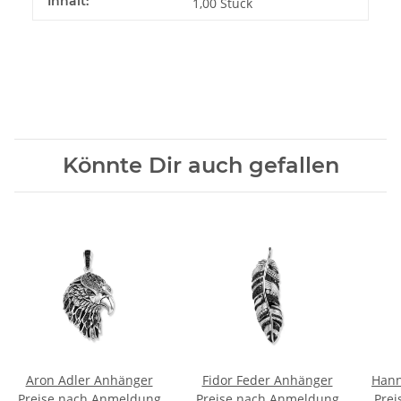
Inhalt:
1,00 Stück
Könnte Dir auch gefallen
Aron Adler Anhänger
Fidor Feder Anhänger
Hann
Preise nach Anmeldung
Preise nach Anmeldung
Prei