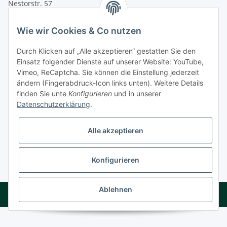
Nestorstr. 57
D - 10711 Berlin
Wie wir Cookies & Co nutzen
Telefon
+49 (0)30 364 123 80
Fax
+49 (0)30 364 123 82
Durch Klicken auf „Alle akzeptieren“ gestatten Sie den
Mo-Fr von 11:00 - 17:00 Uhr
Einsatz folgender Dienste auf unserer Website: YouTube,
Vimeo, ReCaptcha. Sie können die Einstellung jederzeit
E-Mail
office@seinerzeit-berlin.de
ändern (Fingerabdruck-Icon links unten). Weitere Details
finden Sie unte
Konfigurieren
und in unserer
Datenschutzerklärung
.
Informationen
Alle akzeptieren
Gesetzliche Informationen
Konfigurieren
* Alle Preise zzgl. gesetzlicher USt., zzgl.
Versand
Ablehnen
© 2015 - 2026 - Juwelier Seinerzeit GmbH