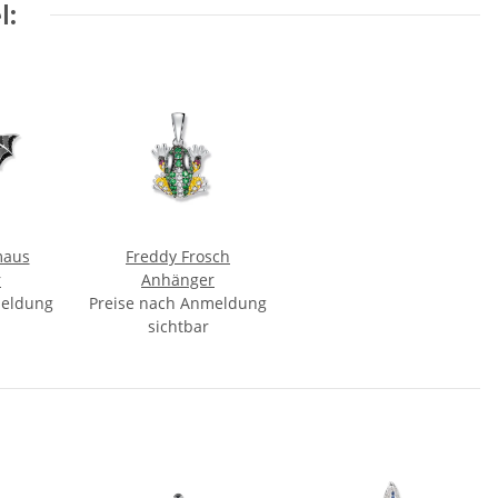
l:
maus
Freddy Frosch
r
Anhänger
meldung
Preise nach Anmeldung
sichtbar