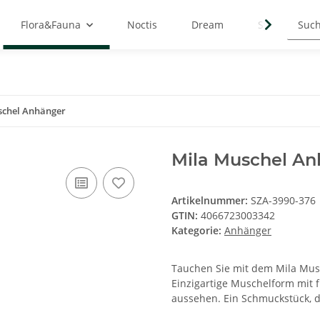
Flora&Fauna
Noctis
Dream
Symbols
schel Anhänger
Mila Muschel A
Artikelnummer:
SZA-3990-376
GTIN:
4066723003342
Kategorie:
Anhänger
Tauchen Sie mit dem Mila Musc
Einzigartige Muschelform mit 
aussehen. Ein Schmuckstück, d