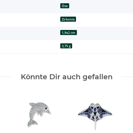
Öse
Zirkonia
1,9x2 cm
3,75 g
Könnte Dir auch gefallen