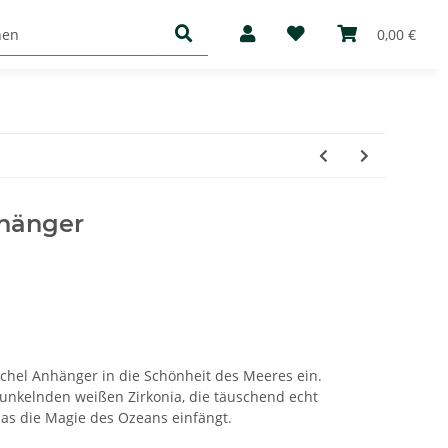
Basic
Mediathek
Über uns
0,00 €
nhänger
hel Anhänger in die Schönheit des Meeres ein.
funkelnden weißen Zirkonia, die täuschend echt
as die Magie des Ozeans einfängt.