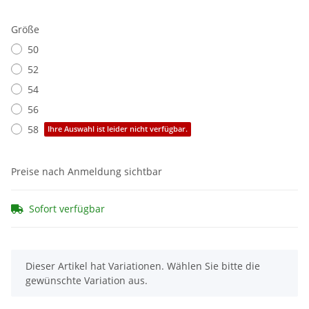
Größe
50
52
54
56
58
Ihre Auswahl ist leider nicht verfügbar.
Preise nach Anmeldung sichtbar
Sofort verfügbar
x
Dieser Artikel hat Variationen. Wählen Sie bitte die
gewünschte Variation aus.