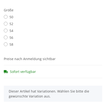
Größe
50
52
54
56
58
Preise nach Anmeldung sichtbar
Sofort verfügbar
x
Dieser Artikel hat Variationen. Wählen Sie bitte die
gewünschte Variation aus.