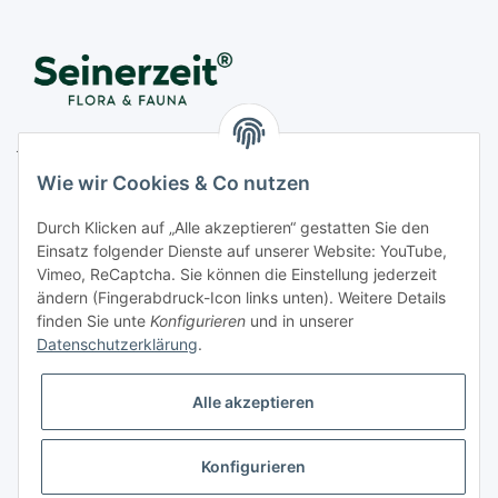
Juwelier Seinerzeit GmbH
Nestorstr. 57
Wie wir Cookies & Co nutzen
D - 10711 Berlin
Durch Klicken auf „Alle akzeptieren“ gestatten Sie den
Telefon
+49 (0)30 364 123 80
Einsatz folgender Dienste auf unserer Website: YouTube,
Fax
+49 (0)30 364 123 82
Vimeo, ReCaptcha. Sie können die Einstellung jederzeit
Mo-Fr von 11:00 - 17:00 Uhr
ändern (Fingerabdruck-Icon links unten). Weitere Details
finden Sie unte
Konfigurieren
und in unserer
E-Mail
office@seinerzeit-berlin.de
Datenschutzerklärung
.
Alle akzeptieren
Informationen
Konfigurieren
Gesetzliche Informationen