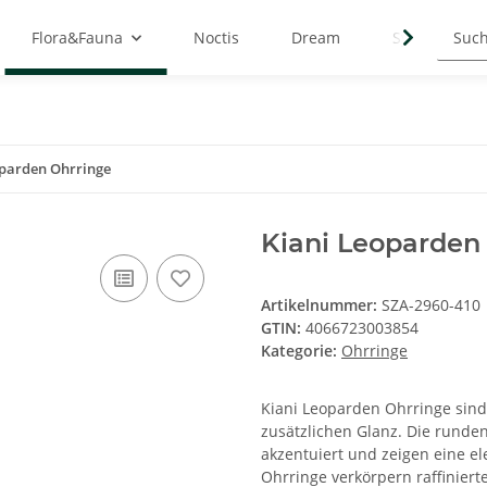
Flora&Fauna
Noctis
Dream
Symbols
oparden Ohrringe
Kiani Leoparden
Artikelnummer:
SZA-2960-410
GTIN:
4066723003854
Kategorie:
Ohrringe
Kiani Leoparden Ohrringe sind e
zusätzlichen Glanz. Die runde
akzentuiert und zeigen eine el
Ohrringe verkörpern raffiniert