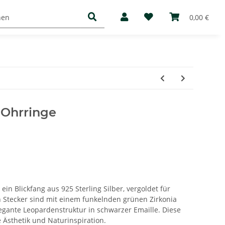
Basic
Mediathek
Über uns
0,00 €
 Ohrringe
in Blickfang aus 925 Sterling Silber, vergoldet für
n Stecker sind mit einem funkelnden grünen Zirkonia
egante Leopardenstruktur in schwarzer Emaille. Diese
e Ästhetik und Naturinspiration.