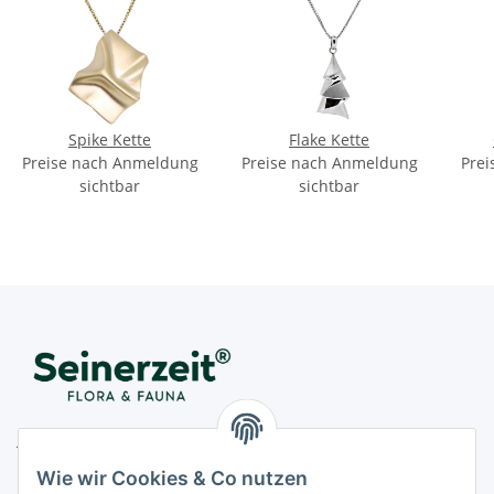
Spike Kette
Flake Kette
Preise nach Anmeldung
Preise nach Anmeldung
Prei
sichtbar
sichtbar
Juwelier Seinerzeit GmbH
Nestorstr. 57
Wie wir Cookies & Co nutzen
D - 10711 Berlin