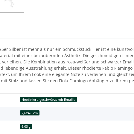
er Silber ist mehr als nur ein Schmuckstück – er ist eine kunstvol
aterial mit einer bezaubernden Ästhetik. Die geschmeidigen Linie
verleihen. Die Kombination aus rosa-weißer und schwarzer Emaill
 lebendige Ausstrahlung erhält. Dieser rhodierte Fabio Flamingo 
fekt, um Ihrem Look eine elegante Note zu verleihen und gleichzeit
rk mit Stolz und lassen Sie den Fiola Flamingo Anhänger zu Ihrem
rhodiniert, geschwärzt mit Emaille
2,6x4,8 cm
6,03 g