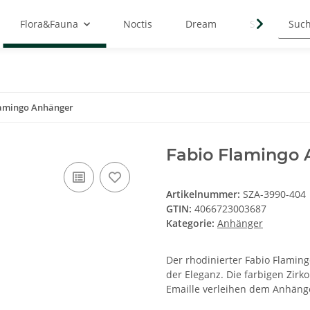
Flora&Fauna
Noctis
Dream
Symbols
lamingo Anhänger
Fabio Flamingo
Artikelnummer:
SZA-3990-404
GTIN:
4066723003687
Kategorie:
Anhänger
Der rhodinierter Fabio Flamin
der Eleganz. Die farbigen Zir
Emaille verleihen dem Anhäng