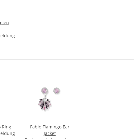
geien
r
meldung
 Ring
Fabio Flamingo Ear
meldung
Jacket