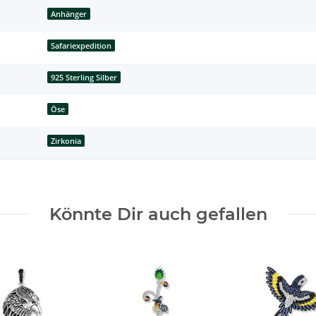
Anhänger
Safariexpedition
925 Sterling Silber
Öse
Zirkonia
Könnte Dir auch gefallen