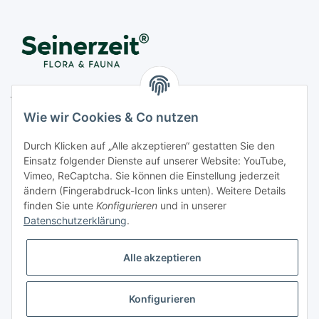
Juwelier Seinerzeit GmbH
Nestorstr. 57
Wie wir Cookies & Co nutzen
D - 10711 Berlin
Durch Klicken auf „Alle akzeptieren“ gestatten Sie den
Telefon
+49 (0)30 364 123 80
Einsatz folgender Dienste auf unserer Website: YouTube,
Fax
+49 (0)30 364 123 82
Vimeo, ReCaptcha. Sie können die Einstellung jederzeit
Mo-Fr von 11:00 - 17:00 Uhr
ändern (Fingerabdruck-Icon links unten). Weitere Details
finden Sie unte
Konfigurieren
und in unserer
E-Mail
office@seinerzeit-berlin.de
Datenschutzerklärung
.
Alle akzeptieren
Informationen
Konfigurieren
Gesetzliche Informationen