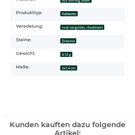
925 Sterling Silber
Produkttyp:
Halskette
Veredelung:
rosé vergoldet, rhodiniert
Steine:
Zirkonia
Gewicht:
4,12 g
Maße:
2x1,4 cm
Kunden kauften dazu folgende
Artikel: