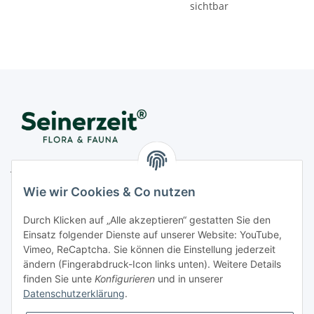
sichtbar
Juwelier Seinerzeit GmbH
Nestorstr. 57
Wie wir Cookies & Co nutzen
D - 10711 Berlin
Durch Klicken auf „Alle akzeptieren“ gestatten Sie den
Telefon
+49 (0)30 364 123 80
Einsatz folgender Dienste auf unserer Website: YouTube,
Fax
+49 (0)30 364 123 82
Vimeo, ReCaptcha. Sie können die Einstellung jederzeit
Mo-Fr von 11:00 - 17:00 Uhr
ändern (Fingerabdruck-Icon links unten). Weitere Details
finden Sie unte
Konfigurieren
und in unserer
E-Mail
office@seinerzeit-berlin.de
Datenschutzerklärung
.