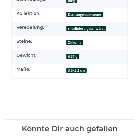
Ring
Kollektion:
Dschungelabenteuer
Veredelung:
rhodiniert, geschwärzt
Steine:
Zirkonia
Gewicht:
6,37 g
Maße:
3,6x2,2 cm
Könnte Dir auch gefallen