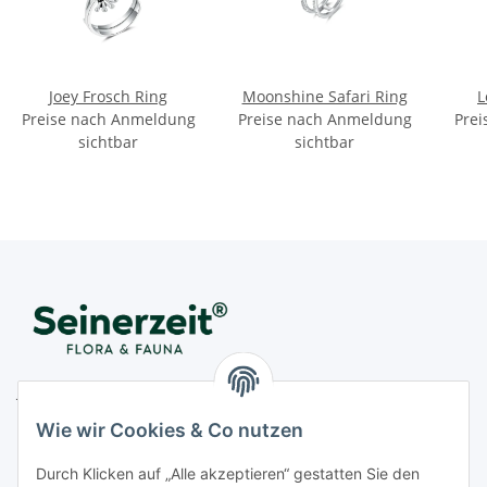
Joey Frosch Ring
Moonshine Safari Ring
L
Preise nach Anmeldung
Preise nach Anmeldung
Prei
sichtbar
sichtbar
Juwelier Seinerzeit GmbH
Nestorstr. 57
Wie wir Cookies & Co nutzen
D - 10711 Berlin
Durch Klicken auf „Alle akzeptieren“ gestatten Sie den
Telefon
+49 (0)30 364 123 80